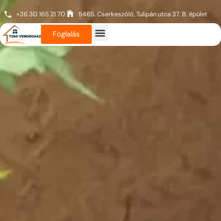
+36 30 165 21 70
5465. Cserkeszőlő, Tulipán utca 37. B. épület
Foglalás