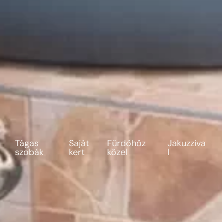
Tágas
Saját
Fürdőhöz
Jakuzziva
szobák
kert
közel
l