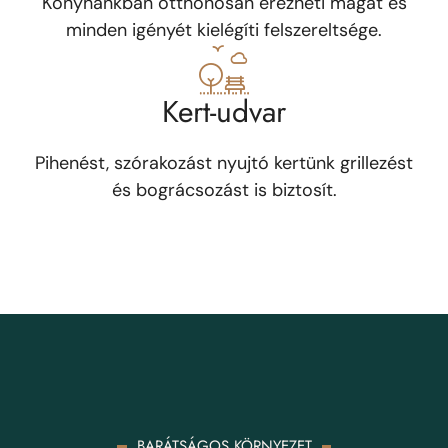
Konyhánkban otthonosan érezheti magát és
minden igényét kielégíti felszereltsége.
Kert-udvar
Pihenést, szórakozást nyujtó kertünk grillezést
és bográcsozást is biztosít.
BARÁTSÁGOS KÖRNYEZET