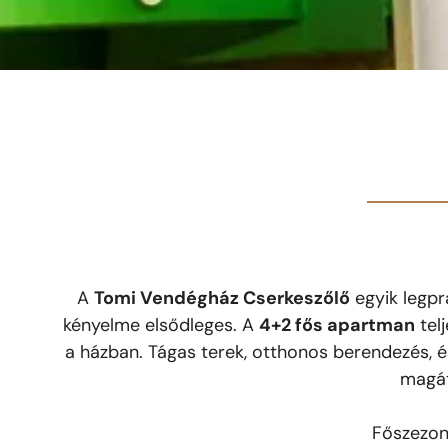
A
Tomi Vendégház Cserkeszőlő
egyik legpr
kényelme elsődleges. A
4+2 fős apartman
tel
a házban. Tágas terek, otthonos berendezés, 
magát
Főszezon