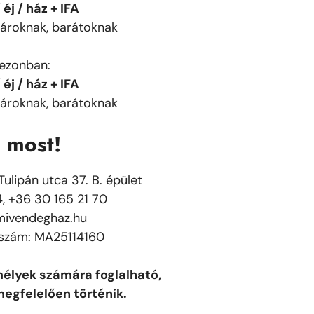
éj / ház + IFA
pároknak, barátoknak
zezonban:
éj / ház + IFA
pároknak, barátoknak
n most!
ulipán utca 37. B. épület
, +36 30 165 21 70
mivendeghaz.hu
 szám: MA25114160
élyek számára foglalható,
megfelelően történik.