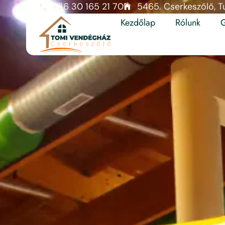
+36 30 165 21 70
5465. Cserkeszőlő, Tu
Kezdőlap
Rólunk
G