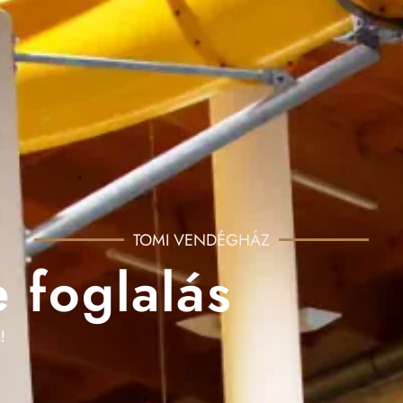
TOMI VENDÉGHÁZ
 foglalás
!