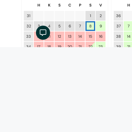
H
K
S
C
P
S
V
H
31
1
2
36
32
3
4
5
6
7
8
9
37
7
33
10
11
12
13
14
15
16
38
14
34
17
18
19
20
21
22
23
39
21
35
24
25
26
27
28
29
30
40
28
36
31
Október 2026
H
K
S
C
P
S
V
H
40
1
2
3
4
44
41
5
6
7
8
9
10
11
45
2
42
12
13
14
15
16
17
18
46
9