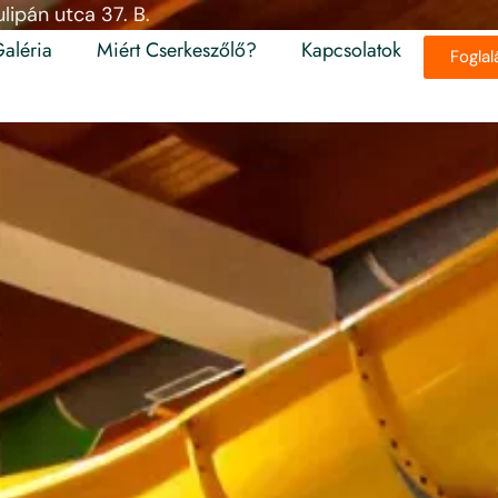
lipán utca 37. B.
aléria
Miért Cserkeszőlő?
Kapcsolatok
Foglal