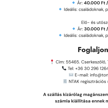
Ár:
40.000 Ft / 
Ideális: családoknak, 
Elő- és utós
Ár:
30.000 Ft / 
Ideális: családoknak, 
Foglaljo
Cím: 55465. Cserkeszőlő, T
Tel: +36 30 296 1264
E-mail: info@to
NTAK regisztrációs
A szállás kizárólag magánszem
számla kiállítása ennek 