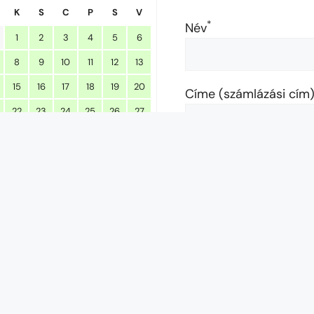
K
S
C
P
S
V
*
Név
1
2
3
4
5
6
8
9
10
11
12
13
15
16
17
18
19
20
Címe (számlázási cím
22
23
24
25
26
27
29
30
Email cím
November 2026
*
Telefonszám
K
S
C
P
S
V
1
3
4
5
6
7
8
Hány főre kéri a szállá
10
11
12
13
14
15